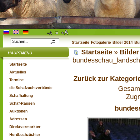
Startseite
Fotogalerie
Bilder 2014
Bu
Startseite
»
Bilde
HAUPTMENÜ
bundesschau_landsch
Startseite
Aktuelles
Zurück zur Kategori
Termine
Gesamta
die Schafzuchtverbände
Zugr
Schafhaltung
Schaf-Rassen
bundes
Auktionen
Adressen
Direktvermarkter
Herdbuchzüchter