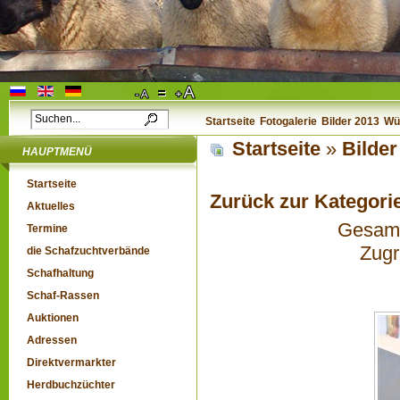
Startseite
Fotogalerie
Bilder 2013
Wü
Startseite
»
Bilde
HAUPTMENÜ
Startseite
Zurück zur Kategori
Aktuelles
Gesamta
Termine
Zugr
die Schafzuchtverbände
Schafhaltung
Schaf-Rassen
Auktionen
Adressen
Direktvermarkter
Herdbuchzüchter