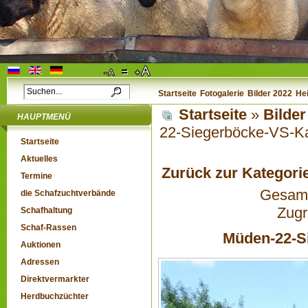
Startseite
Fotogalerie
Bilder 2022
He
Startseite
»
Bilder
HAUPTMENÜ
22-Siegerböcke-VS-Ka
Startseite
Aktuelles
Zurück zur Kategori
Termine
Gesamta
die Schafzuchtverbände
Zugr
Schafhaltung
Schaf-Rassen
Müden-22-Si
Auktionen
Adressen
Direktvermarkter
Herdbuchzüchter