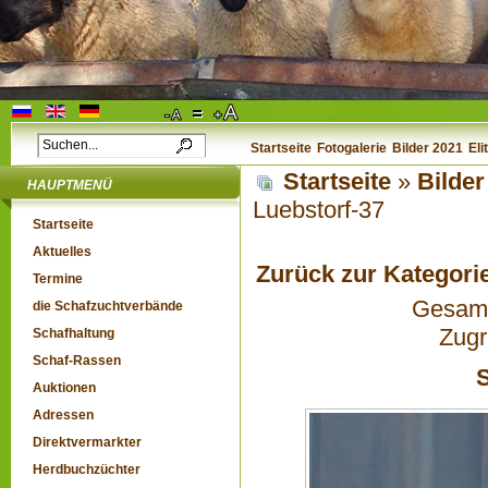
Startseite
Fotogalerie
Bilder 2021
Eli
Startseite
»
Bilder
HAUPTMENÜ
Luebstorf-37
Startseite
Aktuelles
Zurück zur Kategori
Termine
Gesamta
die Schafzuchtverbände
Zugr
Schafhaltung
Schaf-Rassen
S
Auktionen
Adressen
Direktvermarkter
Herdbuchzüchter