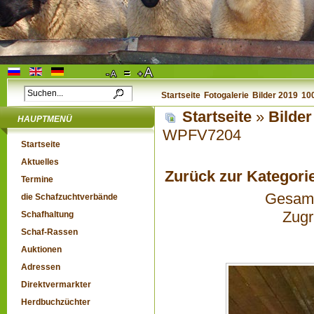
Startseite
Fotogalerie
Bilder 2019
10
Startseite
»
Bilder
HAUPTMENÜ
WPFV7204
Startseite
Aktuelles
Zurück zur Kategori
Termine
Gesamta
die Schafzuchtverbände
Zugr
Schafhaltung
Schaf-Rassen
Auktionen
Adressen
Direktvermarkter
Herdbuchzüchter