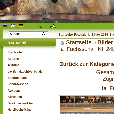
Startseite
Fotogalerie
Bilder 2016
St
Startseite
»
Bilder
HAUPTMENÜ
Ia_Fuchsschaf_Kl_2
Startseite
Aktuelles
Zurück zur Kategori
Termine
Gesamta
die Schafzuchtverbände
Zugr
Schafhaltung
Schaf-Rassen
Ia_
Auktionen
Adressen
Direktvermarkter
Herdbuchzüchter