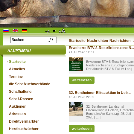
Startseite
Nachrichten
Nachrichten - 
Erweiterte BTV-8-Restriktionszone N...
HAUPTMENÜ
21 Jul 2026 12:31
Startseite
Erweiterte BTV-8-Restriktionszo
Niedersachsens zurückgenomm
Aktuelles
Der aktuelle BTV‑8-Fall im Lan [ ..
Termine
weiterlesen
die Schafzuchtverbände
Schafhaltung
32. Bentheimer-Eliteauktion in Uels...
16 Jul 2026 22:05
Schaf-Rassen
Auktionen
32. Bentheimer Landschaf
Eliteauktion“ in Uelsen, Grafscha
Adressen
Bentheim Am Samstag, 25. Juli
2026 [ ... ]
Direktvermarkter
weiterlesen
Herdbuchzüchter