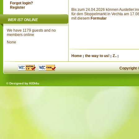
Forgot login?
Register
Bis zum 24.04.2026 können Austeller:i
für den Stoppelmarkt in Vechta am 17.
mit diesem
Formular
WER IST ONLINE
We have 1179 guests and no
members online
None
Home
the way to us!
Z..
Copyright
© Designed by
KIDI4u