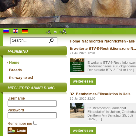
Home
Nachrichten
Nachrichten - all
Erweiterte BTV-8-Restriktionszone N...
MAINMENU
21 Jul 2026 12:31
Home
Erweiterte BTV-8-Restriktionszo
Niedersachsens zurückgenomm
Breeds
Der aktuelle BTV‑8-Fall im Lan [ ..
the way to us!
weiterlesen
MITGLIEDER ANMELDUNG
32. Bentheimer-Eliteauktion in Uels...
Username
16 Jul 2026 22:05
32. Bentheimer Landschaf
Password
Eliteauktion“ in Uelsen, Grafscha
Bentheim Am Samstag, 25. Juli
2026 [ ... ]
Remember me
weiterlesen