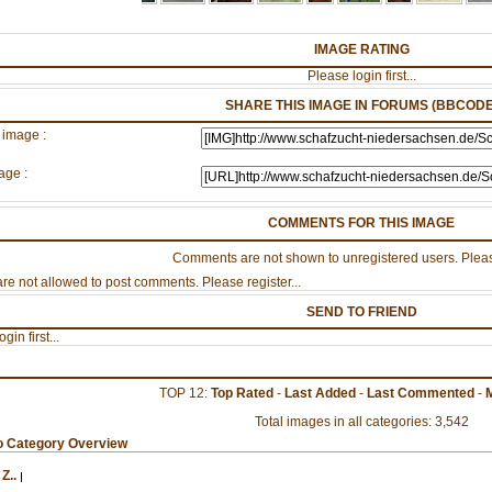
IMAGE RATING
Please login first...
SHARE THIS IMAGE IN FORUMS (BBCODE
 image :
age :
COMMENTS FOR THIS IMAGE
Comments are not shown to unregistered users. Pleas
re not allowed to post comments. Please register...
SEND TO FRIEND
gin first...
TOP 12:
Top Rated
-
Last Added
-
Last Commented
-
Total images in all categories: 3,542
o Category Overview
Z..