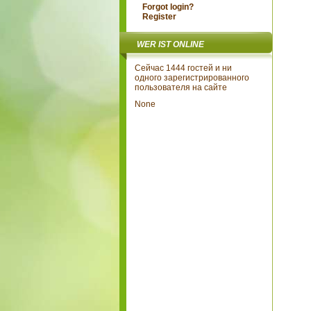
Forgot login?
Register
WER IST ONLINE
Сейчас 1444 гостей и ни
одного зарегистрированного
пользователя на сайте
None