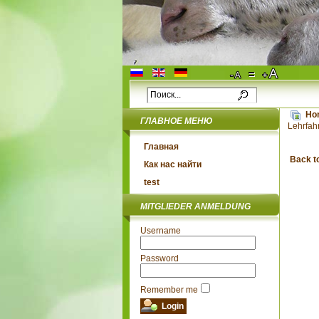
Ho
ГЛАВНОЕ МЕНЮ
Lehrfah
Главная
Back t
Как нас найти
test
MITGLIEDER ANMELDUNG
Username
Password
Remember me