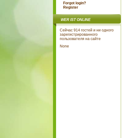
Forgot login?
Register
WER IST ONLINE
Сейчас 914 гостей и ни одного
зарегистрированного
пользователя на сайте
None