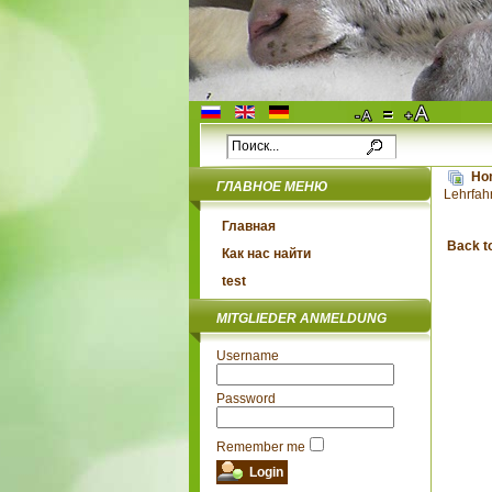
Ho
ГЛАВНОЕ МЕНЮ
Lehrfah
Главная
Back t
Как нас найти
test
MITGLIEDER ANMELDUNG
Username
Password
Remember me