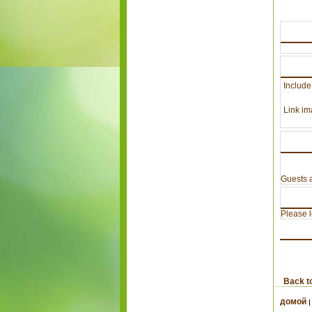
Include
Link im
Guests a
Please lo
Back t
домой