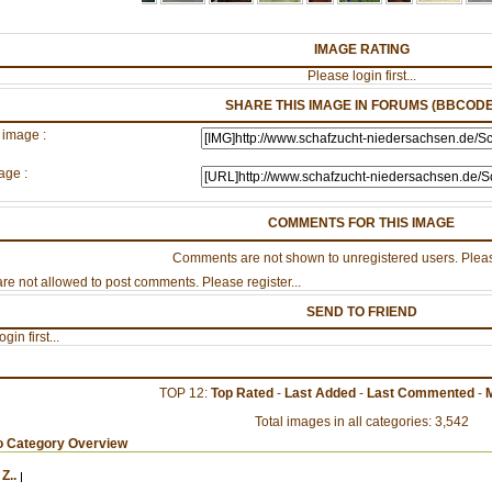
IMAGE RATING
Please login first...
SHARE THIS IMAGE IN FORUMS (BBCODE
 image :
age :
COMMENTS FOR THIS IMAGE
Comments are not shown to unregistered users. Pleas
re not allowed to post comments. Please register...
SEND TO FRIEND
gin first...
TOP 12:
Top Rated
-
Last Added
-
Last Commented
-
Total images in all categories: 3,542
o Category Overview
Z..