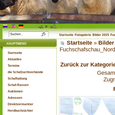
Startseite
Fotogalerie
Bilder 2025
Fu
Startseite
»
Bilder
HAUPTMENÜ
Fuchschafschau_Nor
Startseite
Aktuelles
Zurück zur Kategori
Termine
Gesamta
die Schafzuchtverbände
Zugr
Schafhaltung
Schaf-Rassen
Auktionen
Adressen
Direktvermarkter
Herdbuchzüchter