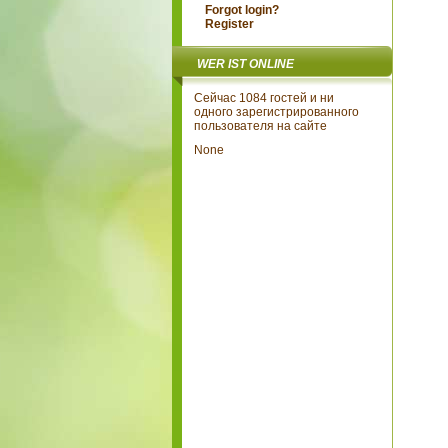
Forgot login?
Register
WER IST ONLINE
Сейчас 1084 гостей и ни
одного зарегистрированного
пользователя на сайте
None