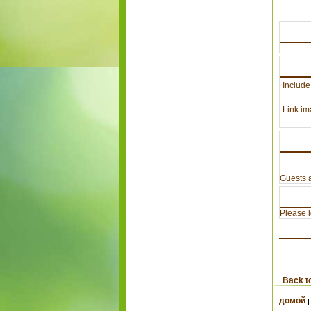
Include
Link im
Guests a
Please lo
Back t
домой