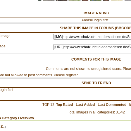
IMAGE RATING
Please login first...
SHARE THIS IMAGE IN FORUMS (BBCODE
 image :
age :
COMMENTS FOR THIS IMAGE
Comments are not shown to unregistered users. Pleas
re not allowed to post comments. Please register...
SEND TO FRIEND
gin first...
TOP 12:
Top Rated
-
Last Added
-
Last Commented
-
Total images in all categories: 3,542
o Category Overview
Z..