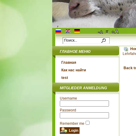
Ho
ГЛАВНОЕ МЕНЮ
Lehrfah
Главная
Back t
Как нас найти
test
MITGLIEDER ANMELDUNG
Username
Password
Remember me