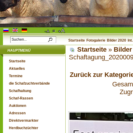
Startseite
Fotogalerie
Bilder 2020
Int
Startseite
»
Bilder
HAUPTMENÜ
Schaftagung_202000
Startseite
Aktuelles
Zurück zur Kategori
Termine
Gesamta
die Schafzuchtverbände
Zugr
Schafhaltung
Schaf-Rassen
Auktionen
Adressen
Direktvermarkter
Herdbuchzüchter