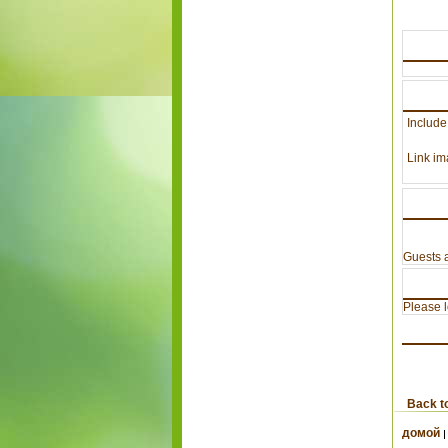
Include
Link im
Guests a
Please lo
Back t
домой