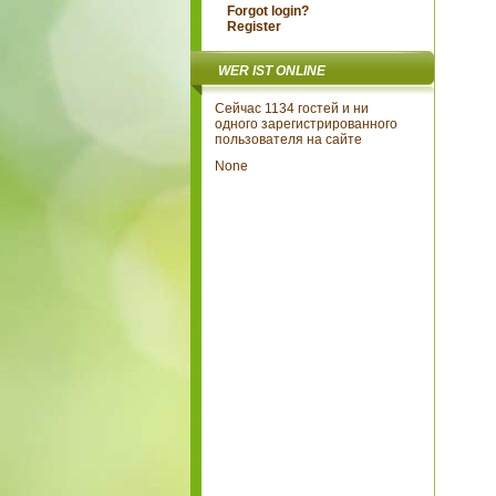
Forgot login?
Register
WER IST ONLINE
Сейчас 1134 гостей и ни
одного зарегистрированного
пользователя на сайте
None