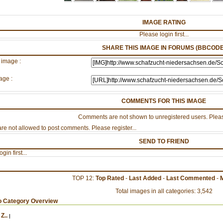
IMAGE RATING
Please login first...
SHARE THIS IMAGE IN FORUMS (BBCODE
 image :
age :
COMMENTS FOR THIS IMAGE
Comments are not shown to unregistered users. Pleas
re not allowed to post comments. Please register...
SEND TO FRIEND
gin first...
TOP 12:
Top Rated
-
Last Added
-
Last Commented
-
Total images in all categories: 3,542
o Category Overview
Z..