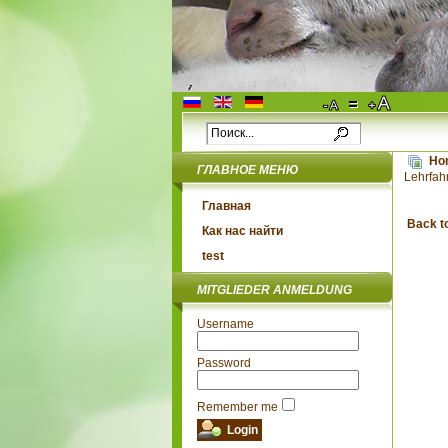
Ho
ГЛАВНОЕ МЕНЮ
Lehrfah
Главная
Back t
Как нас найти
test
MITGLIEDER ANMELDUNG
Username
Password
Remember me