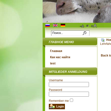
Ho
ГЛАВНОЕ МЕНЮ
Lehrfah
Главная
Back t
Как нас найти
test
MITGLIEDER ANMELDUNG
Username
Password
Remember me