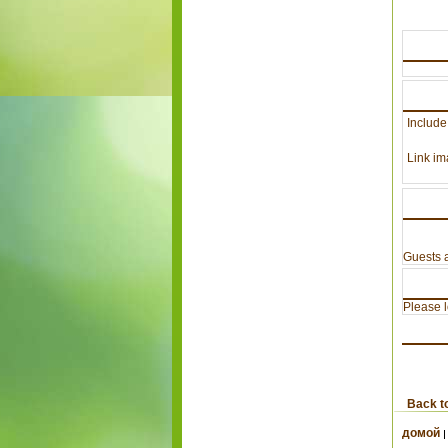
Include
Link im
Guests a
Please lo
Back t
домой