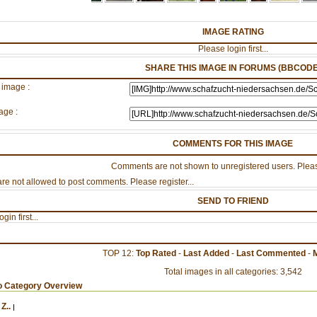
IMAGE RATING
Please login first...
SHARE THIS IMAGE IN FORUMS (BBCODE
 image :
age :
COMMENTS FOR THIS IMAGE
Comments are not shown to unregistered users. Pleas
re not allowed to post comments. Please register...
SEND TO FRIEND
gin first...
TOP 12:
Top Rated
-
Last Added
-
Last Commented
-
Total images in all categories: 3,542
o Category Overview
Z..