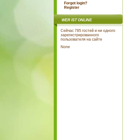
Forgot login?
Register
WER IST ONLINE
Сейчас 785 гостей и ни одного
зарегистрированного
пользователя на сайте
None