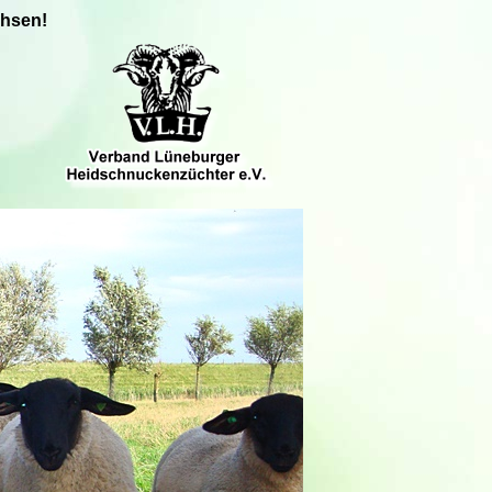
chsen!