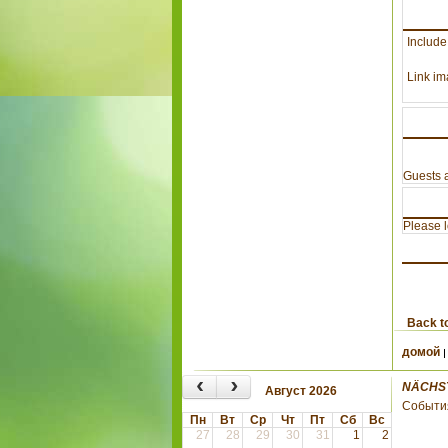
Include
Link im
Guests a
Please lo
Back t
домой
‹
›
NÄCHS
Август 2026
Событи
Пн
Вт
Ср
Чт
Пт
Сб
Вс
27
28
29
30
31
1
2