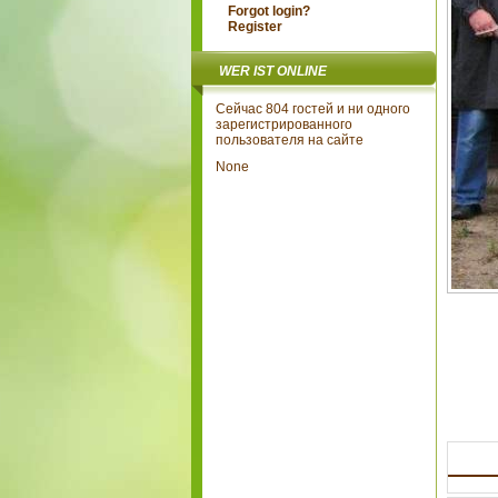
Forgot login?
Register
WER IST ONLINE
Сейчас 804 гостей и ни одного
зарегистрированного
пользователя на сайте
None