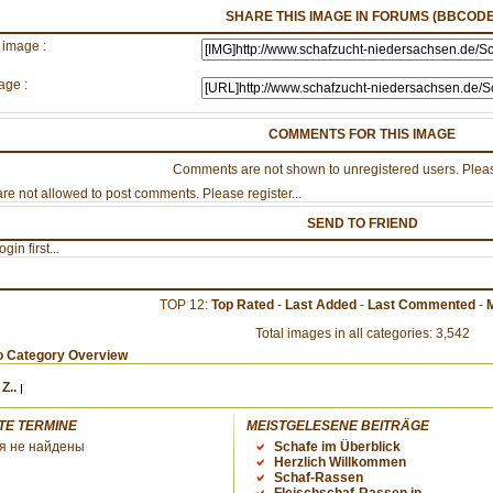
SHARE THIS IMAGE IN FORUMS (BBCODE
 image :
age :
COMMENTS FOR THIS IMAGE
Comments are not shown to unregistered users. Pleas
re not allowed to post comments. Please register...
SEND TO FRIEND
gin first...
TOP 12:
Top Rated
-
Last Added
-
Last Commented
-
Total images in all categories: 3,542
o Category Overview
Z..
TE TERMINE
MEISTGELESENE BEITRÄGE
я не найдены
Schafe im Überblick
Herzlich Willkommen
Schaf-Rassen
Fleischschaf-Rassen in