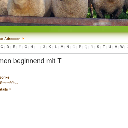
te
Adressen
C
D
E
F
G
H
I
J
K
L
M
N
O
P
Q
R
S
T
U
V
W
men beginnend mit T
 Sönke
Bienenbüttel
tails