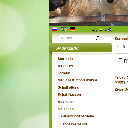
Startsei
A
B
HAUPTMENÜ
Startseite
Fir
Aktuelles
Termine
Teldau,
die Schafzuchtverbände
29553,
Schafhaltung
Zeige De
Schaf-Rassen
Auktionen
Adressen
Ausbildungsbetriebe
Landesverbände