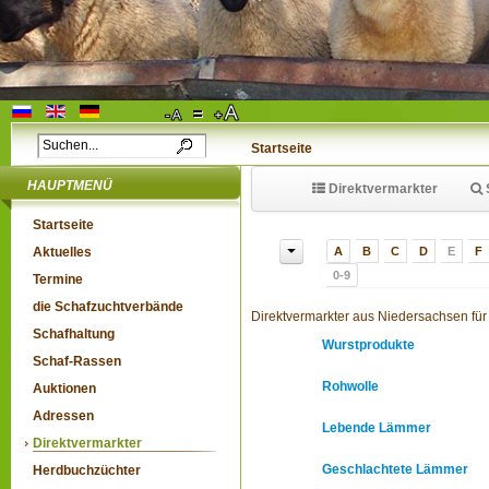
Startseite
HAUPTMENÜ
Direktvermarkter
Startseite
Aktuelles
A
B
C
D
E
F
0-9
Termine
die Schafzuchtverbände
Direktvermarkter aus Niedersachsen für
Schafhaltung
Wurstprodukte
Schaf-Rassen
Rohwolle
Auktionen
Adressen
Lebende Lämmer
Direktvermarkter
Geschlachtete Lämmer
Herdbuchzüchter