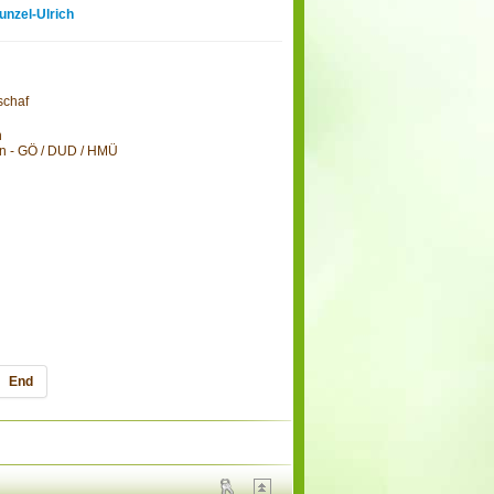
unzel-Ulrich
schaf
n
en - GÖ / DUD / HMÜ
End