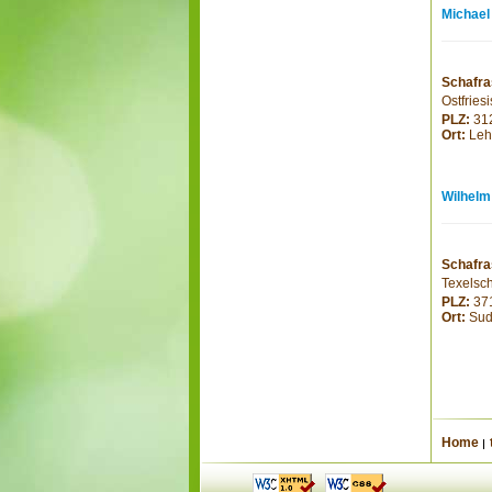
Michael
Schafra
Ostfries
PLZ:
31
Ort:
Leh
Wilhelm
Schafra
Texelsc
PLZ:
37
Ort:
Sud
Home