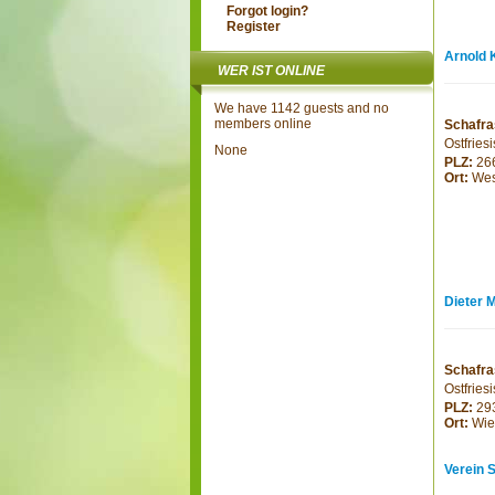
Forgot login?
Register
Arnold 
WER IST ONLINE
We have 1142 guests and no
members online
Schafra
Ostfries
None
PLZ:
26
Ort:
Wes
Dieter 
Schafra
Ostfries
PLZ:
29
Ort:
Wie
Verein 