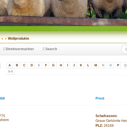
Wollprodukte
Direktvermarkter
Search
A
B
C
D
E
F
G
H
I
J
K
L
M
N
O
P
Q
0-9
ldt
Preut
775
Schafrassen:
sheim
Graue Gehörnte He
PLZ:
26169