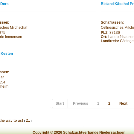
 Dors
Bioland Käsehof Pr
ssen:
Schafrassen:
isches Milchschaf
Ostfriesisches Milch
275
PLZ:
37136
rte Immensen
Ort:
Landolfshause
Landkreis:
Götting
 Kesten
ssen:
haf
154
heim
Start
Previous
1
2
Next
the way to us!
Z..
Copyright © 2026 Schafzuchtverbände Niedersachsen