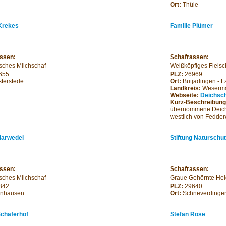
Ort:
Thüle
Krekes
Familie Plümer
ssen:
Schafrassen:
isches Milchschaf
Weißköpfiges Fleisc
655
PLZ:
26969
terstede
Ort:
Butjadingen - 
Landkreis:
Weserma
Webseite:
Deichsch
Kurz-Beschreibun
übernommene Deichsc
westlich von Fedder
Marwedel
Stiftung Naturschu
ssen:
Schafrassen:
isches Milchschaf
Graue Gehörnte He
342
PLZ:
29640
nhausen
Ort:
Schneverdinge
Schäferhof
Stefan Rose