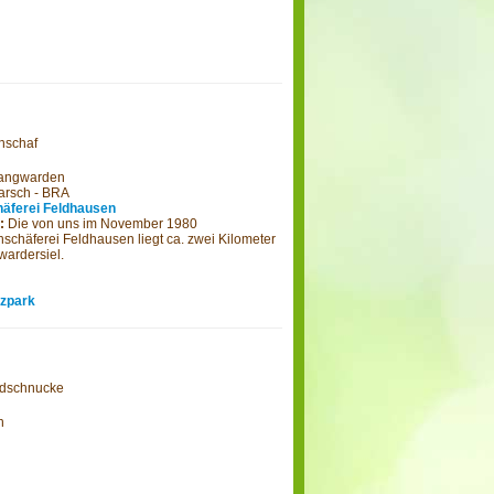
hschaf
Langwarden
rsch - BRA
äferei Feldhausen
g:
Die von uns im November 1980
häferei Feldhausen liegt ca. zwei Kilometer
wardersiel.
tzpark
idschnucke
n