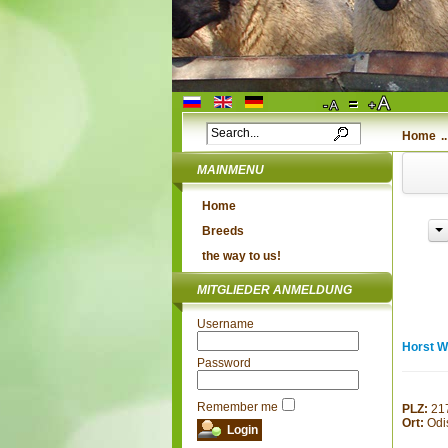
Home
..
MAINMENU
Home
Breeds
the way to us!
MITGLIEDER ANMELDUNG
Username
Horst Wi
Password
Remember me
PLZ:
21
Ort:
Odi