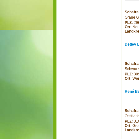
Schafra
Graue G
PLZ:
29
Ort:
Neu
Landkre
Detlev
Schafra
Schwarz
PLZ:
30
Ort:
Wen
René B
Schafra
Ostfries
PLZ:
31
Ort:
Gro
Landkre