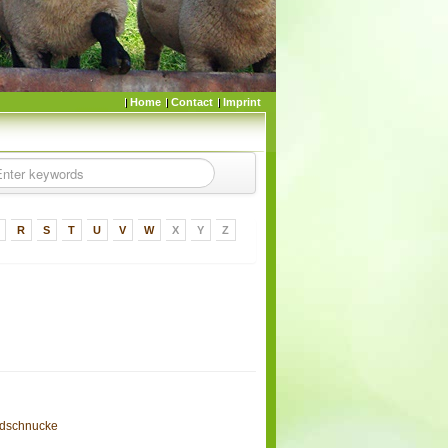
Home
Contact
Imprint
R
S
T
U
V
W
X
Y
Z
idschnucke