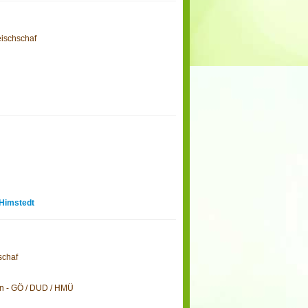
eischschaf
 Himstedt
schaf
en - GÖ / DUD / HMÜ