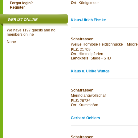
Ort:
Königsmoor
Forgot login?
Register
WER IST ONLINE
Klaus-Ulrich Ehmke
We have 1197 guests and no
members online
Schafrassen:
None
Weiße Hornlose Heidschnucke = Moor
PLZ:
21709
Ort:
Himmelpforten
Landkreis:
Stade - STD
Klaus u. Ulrike Wuttge
Schafrassen:
Merinolangwollschaf
PLZ:
26736
Ort:
Krummhörn
Gerhard Oehlers
Schafrassen: