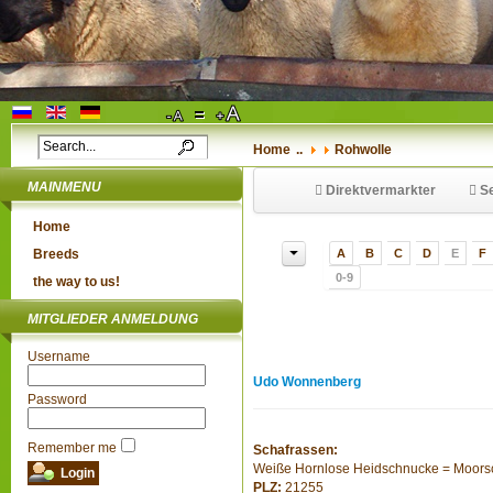
Home
..
Rohwolle
MAINMENU
Direktvermarkter
Se
Home
Breeds
A
B
C
D
E
F
0-9
the way to us!
MITGLIEDER ANMELDUNG
Username
Udo Wonnenberg
Password
Remember me
Schafrassen:
Weiße Hornlose Heidschnucke = Moor
PLZ:
21255