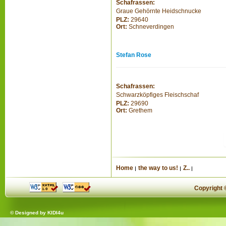
Schafrassen:
Graue Gehörnte Heidschnucke
PLZ:
29640
Ort:
Schneverdingen
Stefan Rose
Schafrassen:
Schwarzköpfiges Fleischschaf
PLZ:
29690
Ort:
Grethem
Home
the way to us!
Z..
Copyright
© Designed by
KIDI4u