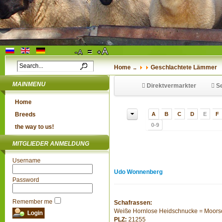
Home
..
Geschlachtete Lämmer
MAINMENU
Direktvermarkter
Se
Home
Breeds
A
B
C
D
E
F
0-9
the way to us!
MITGLIEDER ANMELDUNG
Username
Udo Wonnenberg
Password
Remember me
Schafrassen:
Weiße Hornlose Heidschnucke = Moor
PLZ:
21255