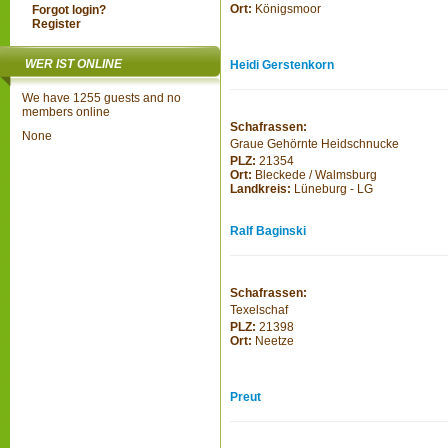
Ort:
Königsmoor
Forgot login?
Register
WER IST ONLINE
Heidi Gerstenkorn
We have 1255 guests and no
members online
Schafrassen:
None
Graue Gehörnte Heidschnucke
PLZ:
21354
Ort:
Bleckede / Walmsburg
Landkreis:
Lüneburg - LG
Ralf Baginski
Schafrassen:
Texelschaf
PLZ:
21398
Ort:
Neetze
Preut