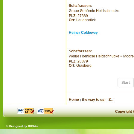
Schafrassen:
Graue Gehörnte Heidschnucke
PLZ:
27389
Ort:
Lauenbrück
Heiner Coldewey
Schafrassen:
Weiße Hornlose Heidschnucke = Moor
PLZ:
28879
Ort:
Grasberg
Start
Home
the way to us!
Z..
Copyright
© Designed by
KIDI4u