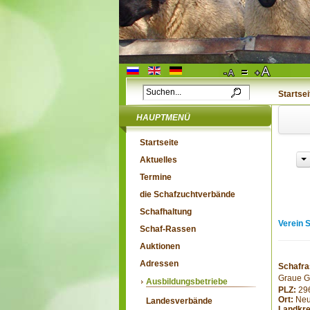
Startsei
HAUPTMENÜ
Startseite
Aktuelles
Termine
die Schafzuchtverbände
Schafhaltung
Verein 
Schaf-Rassen
Auktionen
Adressen
Schafra
Graue G
Ausbildungsbetriebe
PLZ:
29
Ort:
Neu
Landesverbände
Landkre