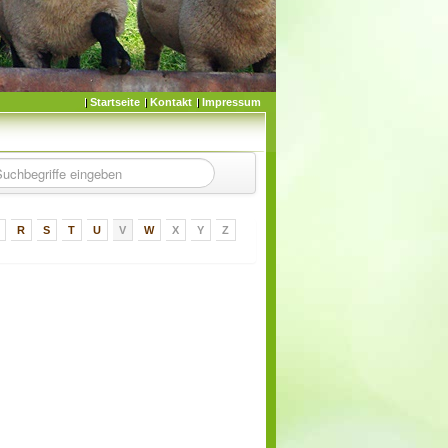
Startseite
Kontakt
Impressum
R
S
T
U
V
W
X
Y
Z