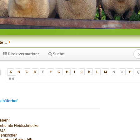
te
..
Direktvermarkter
Suche
A
B
C
D
E
F
G
H
I
J
K
L
M
N
O
P
Q
0-9
Schäferhof
ssen:
ehörnte Heidschnucke
643
enkirchen
is:
Heidekreis - HK