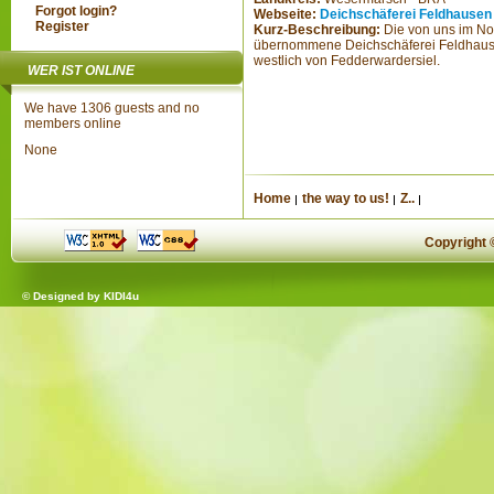
Forgot login?
Webseite:
Deichschäferei Feldhausen
Register
Kurz-Beschreibung:
Die von uns im N
übernommene Deichschäferei Feldhausen
westlich von Fedderwardersiel.
WER IST ONLINE
We have 1306 guests and no
members online
None
Home
the way to us!
Z..
Copyright
© Designed by
KIDI4u