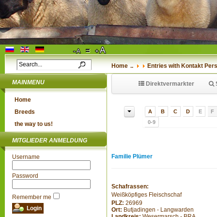
Home
..
Entries with Kontakt Perso
MAINMENU
Direktvermarkter
Home
Breeds
A
B
C
D
E
F
0-9
the way to us!
MITGLIEDER ANMELDUNG
Familie Plümer
Username
Password
Schafrassen:
Weißköpfiges Fleischschaf
Remember me
PLZ:
26969
Ort:
Butjadingen - Langwarden
Landkreis:
Wesermarsch - BRA