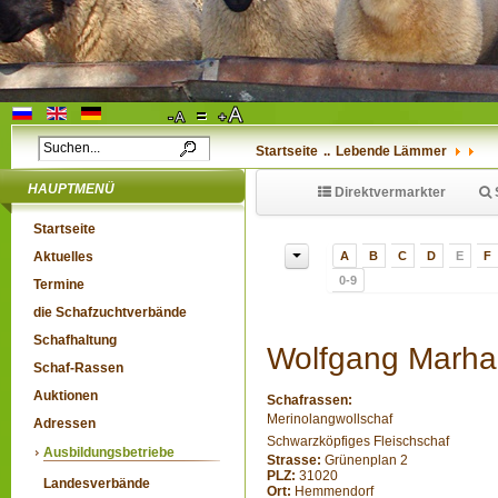
Startseite
..
Lebende Lämmer
HAUPTMENÜ
Direktvermarkter
Startseite
Aktuelles
A
B
C
D
E
F
0-9
Termine
die Schafzuchtverbände
Schafhaltung
Wolfgang Marha
Schaf-Rassen
Auktionen
Schafrassen:
Merinolangwollschaf
Adressen
Schwarzköpfiges Fleischschaf
Ausbildungsbetriebe
Strasse:
Grünenplan 2
PLZ:
31020
Landesverbände
Ort:
Hemmendorf