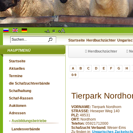
Startseite
Herdbuchzüchter
Ungarisc
HAUPTMENÜ
Herdbuchzüchter
Ne
Startseite
Aktuelles
A
B
C
D
E
F
G
H
0-9
Termine
die Schafzuchtverbände
Schafhaltung
Tierpark Nordh
Schaf-Rassen
Auktionen
VORNAME:
Tierpark Nordhorn
STRASSE:
Heseper Weg 140
Adressen
PLZ:
48531
ORT:
Nordhorn
Ausbildungsbetriebe
Telefon:
05921712000
Schafzucht Verband:
Weser-Ems
Landesverbände
Zu finden in:
Ungarisches Zackelsch