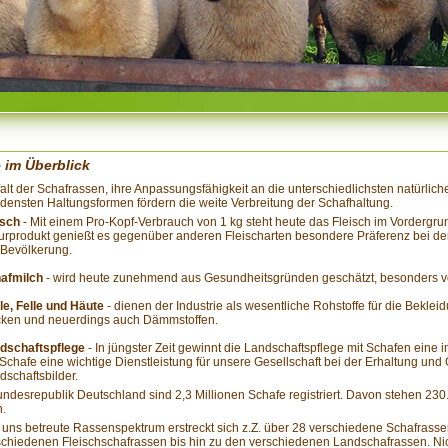
 im Überblick
falt der Schafrassen, ihre Anpassungsfähigkeit an die unterschiedlichsten natürli
densten Haltungsformen fördern die weite Verbreitung der Schafhaltung.
isch
- Mit einem Pro-Kopf-Verbrauch von 1 kg steht heute das Fleisch im Vordergru
urprodukt genießt es gegenüber anderen Fleischarten besondere Präferenz bei d
 Bevölkerung.
afmilch
- wird heute zunehmend aus Gesundheitsgründen geschätzt, besonders vo
le, Felle und Häute
- dienen der Industrie als wesentliche Rohstoffe für die Bekle
ken und neuerdings auch Dämmstoffen.
dschaftspflege
- In jüngster Zeit gewinnt die Landschaftspflege mit Schafen ei
 Schafe eine wichtige Dienstleistung für unsere Gesellschaft bei der Erhaltung und 
dschaftsbilder.
undesrepublik Deutschland sind 2,3 Millionen Schafe registriert. Davon stehen 23
n.
uns betreute Rassenspektrum erstreckt sich z.Z. über 28 verschiedene Schafrass
chiedenen Fleischschafrassen bis hin zu den verschiedenen Landschafrassen. Nich