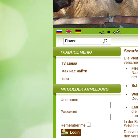
Schafe
ГЛАВНОЕ МЕНЮ
Die Viel
verschie
Главная
Fle
Как нас найти
Nat
der
test
Sch
MITGLIEDER ANMELDUNG
Wol
Dec
Username
Lan
die
Password
Lan
In der B
Remember me
Schäfer
Das von 
den vers