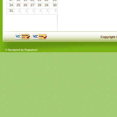
24
25
26
27
28
29
30
31
1
2
3
4
5
6
Copyright
© Designed by
Pagepixel