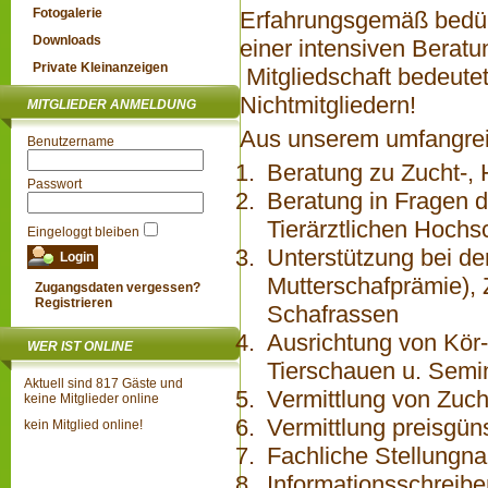
Fotogalerie
Erfahrungsgemäß bedür
Downloads
einer intensiven Beratu
Private Kleinanzeigen
Mitgliedschaft bedeute
Nichtmitgliedern!
MITGLIEDER ANMELDUNG
Aus unserem umfangreic
Benutzername
Beratung zu Zucht-, 
Passwort
Beratung in Fragen 
Tierärztlichen Hoch­
Eingeloggt bleiben
Unterstützung bei de
Mutterschafprämie), 
Zugangsdaten vergessen?
Registrieren
Schafrassen
Ausrichtung von Kör-
WER IST ONLINE
Tierschauen u. Semi
Aktuell sind 817 Gäste und
Vermittlung von Zuc
keine Mitglieder online
Vermittlung preisgüns
kein Mitglied online!
Fachliche Stellungn
Informationsschreib