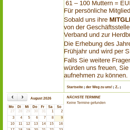
61 – 100 Muttern = E
Für persönliche Mitgli
Sobald uns ihre
MITG
von der Geschäftsstell
Verband und zur Herdb
Die Erhebung des Jahres
Frühjahr und wird per 
Falls Sie weitere Frage
würden uns freuen, Sie 
aufnehmen zu können.
Startseite
der Weg zu uns!
Z..
‹
›
NÄCHSTE TERMINE
August 2026
Keine Termine gefunden
Mo
Di
Mi
Do
Fr
Sa
So
27
28
29
30
31
1
2
3
4
5
6
7
8
9
10
11
12
13
14
15
16
17
18
19
20
21
22
23