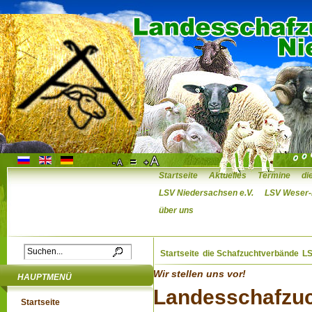
Startseite
Aktuelles
Termine
di
Direktvermarkter
Herdbuchzüchter
LSV Niedersachsen e.V.
LSV Weser-
über uns
unsere Mitglieder
unsere Downloads
der Weg zu uns!
Startseite
die Schafzuchtverbände
LS
Wir stellen uns vor!
HAUPTMENÜ
Landesschafzu
Startseite