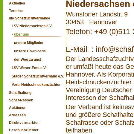
Niedersachsen e
Aktuelles
Termine
Wunstorfer Landstr. 9
die Schafzuchtverbände
30453 Hannover
LSV Niedersachsen e.V.
Telefon: +49 (0)511
über uns
unsere Mitglieder
E-Mail :
info@schaf
unsere Downloads
Der Landesschafzuchtv
der Weg zu uns!
er umfaßt heute das G
LSV Weser-Ems e.V.
Hannover. Als Korporati
Stader Schafzuchtverband e.V.
Heidschnuckenzüchter e.
Verb. Heidschnuckenzüchter
Vereinigung Deutscher 
Schafhaltung
Interessen der Schafha
Schaf-Rassen
Der Verband ist keinesw
Auktionen
und größere Schafhalter
Adressen
Schafrasse oder Schaf
Direktvermarkter
teilhaben.
Herdbuchzüchter