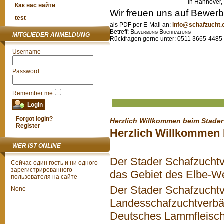
in Han
Как нас найти
Wir freuen uns auf Bewer
test
als PDF per E-Mail an:
info@schafzucht.
Betreff:
Bewerbung Buchhaltung
MITGLIEDER ANMELDUNG
Rückfragen gerne unter: 0511 366
Username
Password
Remember me
Forgot login?
Herzlich Willkommen beim Stader
Register
Herzlich Willkommen
WER IST ONLINE
Der Stader Schafzuchtv
Сейчас один гость и ни одного
зарегистрированного
das Gebiet des Elbe-W
пользователя на сайте
Der Stader Schafzuchtve
None
Landesschafzuchtverbän
Deutsches Lammfleisch 