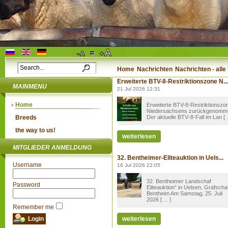
Home
Nachrichten
Nachrichten - all
Erweiterte BTV-8-Restriktionszone N...
MAINMENU
21 Jul 2026 12:31
Home
Erweiterte BTV-8-Restriktionszo
Niedersachsens zurückgenomm
Breeds
Der aktuelle BTV‑8-Fall im Lan [ ..
the way to us!
weiterlesen
MITGLIEDER ANMELDUNG
32. Bentheimer-Eliteauktion in Uels...
Username
16 Jul 2026 22:05
32. Bentheimer Landschaf
Password
Eliteauktion“ in Uelsen, Grafscha
Bentheim Am Samstag, 25. Juli
2026 [ ... ]
Remember me
weiterlesen