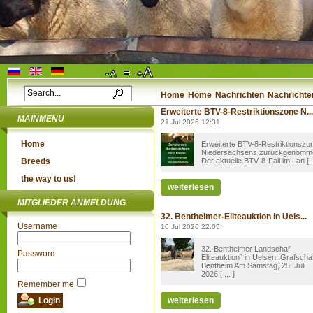
Home
Home
Nachrichten
Nachrichten
Erweiterte BTV-8-Restriktionszone N...
MAINMENU
21 Jul 2026 12:31
Home
Erweiterte BTV-8-Restriktionszo
Niedersachsens zurückgenomm
Breeds
Der aktuelle BTV‑8-Fall im Lan [ ..
the way to us!
weiterlesen
MITGLIEDER ANMELDUNG
32. Bentheimer-Eliteauktion in Uels...
Username
16 Jul 2026 22:05
32. Bentheimer Landschaf
Password
Eliteauktion“ in Uelsen, Grafscha
Bentheim Am Samstag, 25. Juli
2026 [ ... ]
Remember me
weiterlesen