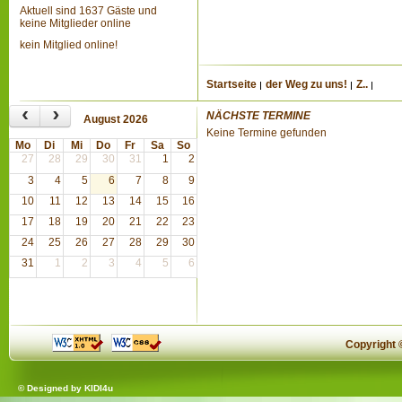
Aktuell sind 1637 Gäste und
keine Mitglieder online
kein Mitglied online!
Startseite
der Weg zu uns!
Z..
‹
›
NÄCHSTE TERMINE
August 2026
Keine Termine gefunden
Mo
Di
Mi
Do
Fr
Sa
So
27
28
29
30
31
1
2
3
4
5
6
7
8
9
10
11
12
13
14
15
16
17
18
19
20
21
22
23
24
25
26
27
28
29
30
31
1
2
3
4
5
6
Copyright
© Designed by
KIDI4u