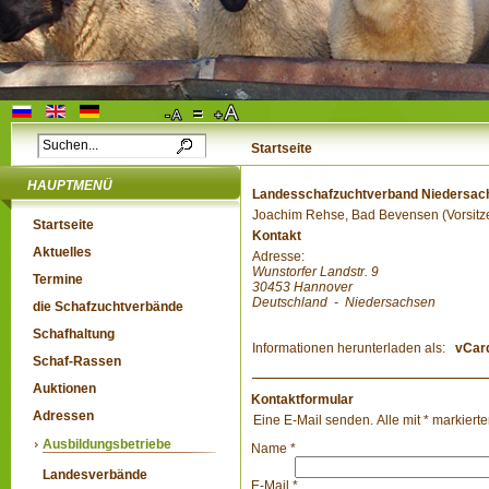
Startseite
HAUPTMENÜ
Landesschafzuchtverband Niedersach
Joachim Rehse, Bad Bevensen (Vorsitz
Startseite
Kontakt
Aktuelles
Adresse:
Wunstorfer Landstr. 9
Termine
30453
Hannover
Deutschland
-
Niedersachsen
die Schafzuchtverbände
Schafhaltung
Informationen herunterladen als:
vCar
Schaf-Rassen
Auktionen
Kontaktformular
Adressen
Eine E-Mail senden. Alle mit * markiert
Ausbildungsbetriebe
Name
*
Landesverbände
E-Mail
*