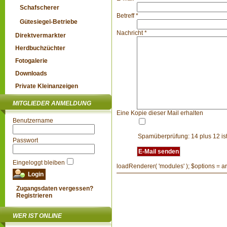
Schafscherer
Betreff
*
Gütesiegel-Betriebe
Nachricht
*
Direktvermarkter
Herdbuchzüchter
Fotogalerie
Downloads
Private Kleinanzeigen
MITGLIEDER ANMELDUNG
Eine Kopie dieser Mail erhalten
Benutzername
Spamüberprüfung: 14 plus 12 is
Passwort
E-Mail senden
Eingeloggt bleiben
loadRenderer( 'modules' ); $options = arra
Zugangsdaten vergessen?
Registrieren
WER IST ONLINE