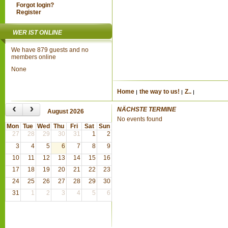
Forgot login?
Register
WER IST ONLINE
We have 879 guests and no
members online
None
Home
the way to us!
Z..
‹
›
NÄCHSTE TERMINE
August 2026
No events found
Mon
Tue
Wed
Thu
Fri
Sat
Sun
27
28
29
30
31
1
2
3
4
5
6
7
8
9
10
11
12
13
14
15
16
17
18
19
20
21
22
23
24
25
26
27
28
29
30
31
1
2
3
4
5
6